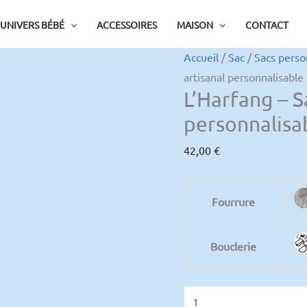
UNIVERS BÉBÉ
ACCESSOIRES
MAISON
CONTACT
Accueil
/
Sac
/
Sacs perso
quantité
artisanal personnalisable
de
L’Harfang – S
L'Harfang
personnalisa
-
Sac
42,00
€
pochette
artisanal
Fourrure
personnalisable
Bouclerie