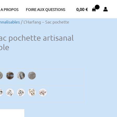
0,00
€
A PROPOS
FOIRE AUX QUESTIONS
nnalisables
/ L’Harfang – Sac pochette
ac pochette artisanal
ble