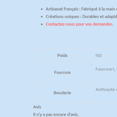
Artisanat français
: Fabriqué à la main 
Créations uniques
: Durables et adapté
Contactez-nous pour vos demandes
.
Poids
ND
Fourrure1, 
Fourrure
Anthracite 
Bouclerie
Avis
Il n’y a pas encore d’avis.