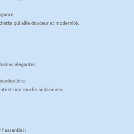
légance
chette qui allie
douceur et modernité
.
haînes élégantes
.
 bandoulière.
outent une touche audacieuse.
l’essentiel :